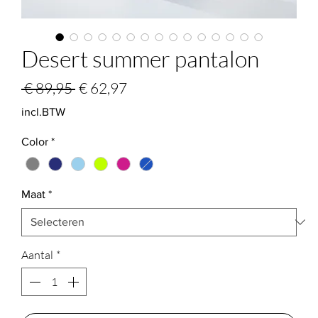
Desert summer pantalon
Normale
Verkoopprijs
 € 89,95 
€ 62,97
prijs
incl.BTW
Color
*
Maat
*
Aantal
*