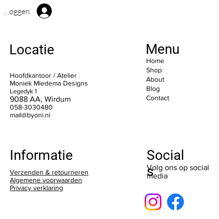
Inloggen
Menu
Locatie
Home
Shop
Hoofdkantoor / Atelier
About
Moniek Miedema Designs
Blog
Legedyk 1
Contact
9088 AA, Wirdum
058-3030480
mail@byoni.nl
Social
Informatie
s
Volg ons op social
Verzenden & retourneren
media
Algemene voorwaarden
Privacy verklaring