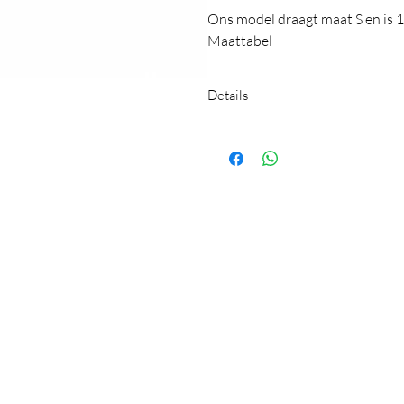
Ons model draagt maat S en is
Maattabel
Details
T-shirt lange mouwen
kol
Swirl print, ontworpen in ons eige
gemaakt in Griekenland
compositie: 90% viscose, 10% el
wassen in de wasmachine op 30 
viscose is een stof gemaakt van e
zeer comfortabel. Daarnaast heeft