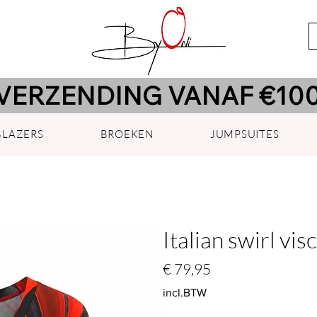
VERZENDING VANAF €100
BLAZERS
BROEKEN
JUMPSUITES
Italian swirl vis
Prijs
€ 79,95
incl.BTW