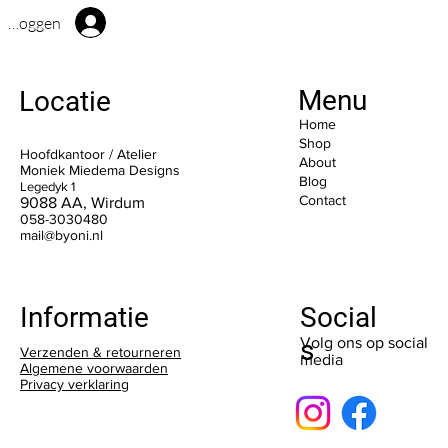
Inloggen
Menu
Locatie
Home
Shop
Hoofdkantoor / Atelier
About
Moniek Miedema Designs
Blog
Legedyk 1
Contact
9088 AA, Wirdum
058-3030480
mail@byoni.nl
Social
Informatie
s
Volg ons op social
Verzenden & retourneren
media
Algemene voorwaarden
Privacy verklaring