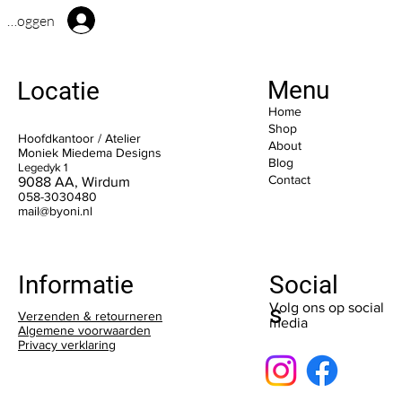
Inloggen
Menu
Locatie
Home
Shop
Hoofdkantoor / Atelier
About
Moniek Miedema Designs
Blog
Legedyk 1
Contact
9088 AA, Wirdum
058-3030480
mail@byoni.nl
Social
Informatie
s
Volg ons op social
Verzenden & retourneren
media
Algemene voorwaarden
Privacy verklaring